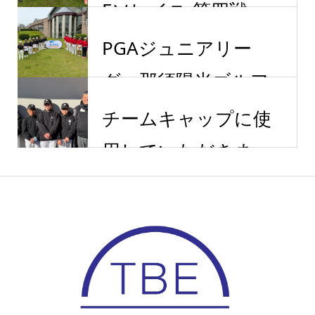
Eソレイユ 第四戦
PGAジュニアリー
グ 那須陽光ゴルフ...
チームキャップに使
用していただきま...