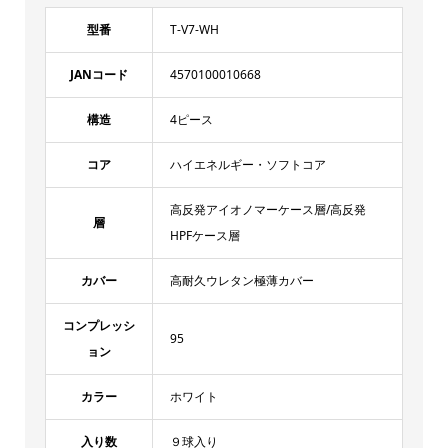
型番
T-V7-WH
JANコード
4570100010668
構造
4ピース
コア
ハイエネルギー・ソフトコア
高反発アイオノマーケース層/高反発
層
HPFケース層
カバー
高耐久ウレタン極薄カバー
コンプレッシ
95
ョン
カラー
ホワイト
入り数
９球入り