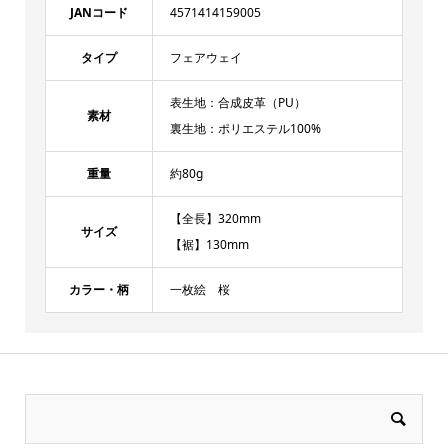
JANコード
4571414159005
タイプ
フェアウェイ
表生地：合成皮革（PU）
素材
裏生地：ポリエステル100%
重量
約80g
【全長】320mm
サイズ
【裾】130mm
カラー・柄
一枚絵 桜