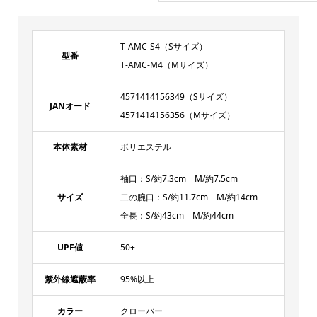
T-AMC-S4（Sサイズ）
型番
T-AMC-M4（Mサイズ）
4571414156349（Sサイズ）
JANオード
4571414156356（Mサイズ）
本体素材
ポリエステル
袖口：S/約7.3cm M/約7.5cm
サイズ
二の腕口：S/約11.7cm M/約14cm
全長：S/約43cm M/約44cm
UPF値
50+
紫外線遮蔽率
95%以上
カラー
クローバー