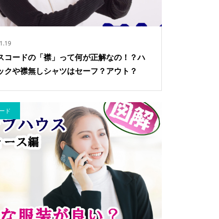
1.19
スコードの「襟」って何が正解なの！？ハ
ックや襟無しシャツはセーフ？アウト？
ード