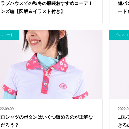
クラブハウスでの秋冬の服装おすすめコーデ！
短パ
メンズ編【図解＆イラスト付き】
ード
スコード
ドレスコ
22.09.09
2022.0
ポロシャツのボタンはいくつ留めるのが正解な
ゴル
んだろう？
きる