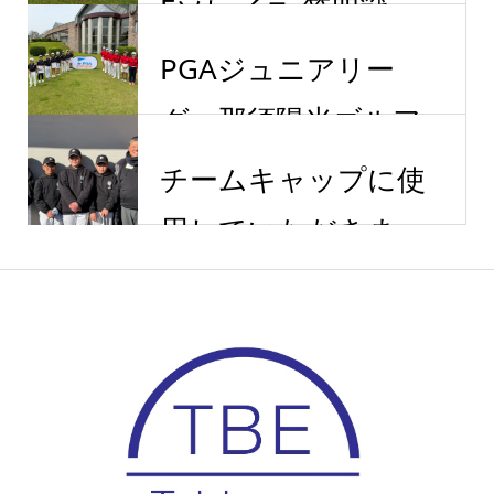
Eソレイユ 第四戦
PGAジュニアリー
グ 那須陽光ゴルフ...
チームキャップに使
用していただきま...